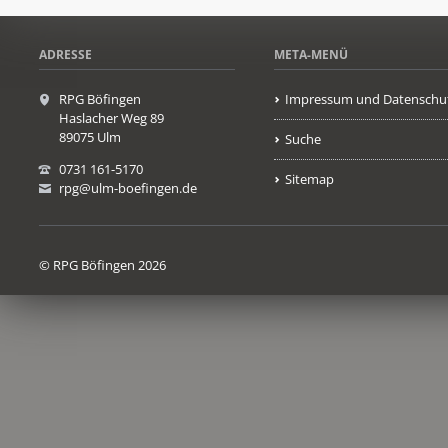
ADRESSE
META-MENÜ
RPG Böfingen
Impressum und Datenschu
Haslacher Weg 89
89075 Ulm
Suche
0731 161-5170
Sitemap
rpg@ulm-boefingen.de
© RPG Böfingen 2026