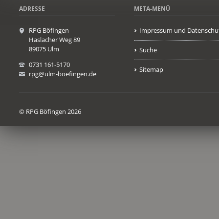
ADRESSE
META-MENÜ
RPG Böfingen
Impressum und Datenschu
Haslacher Weg 89
89075 Ulm
Suche
0731 161-5170
Sitemap
rpg@ulm-boefingen.de
© RPG Böfingen 2026