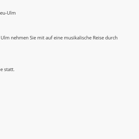
AK Internet
AK Unterwegs in Böfingen
Neu-Ulm
 Ulm nehmen Sie mit auf eine musikalische Reise durch
 statt.