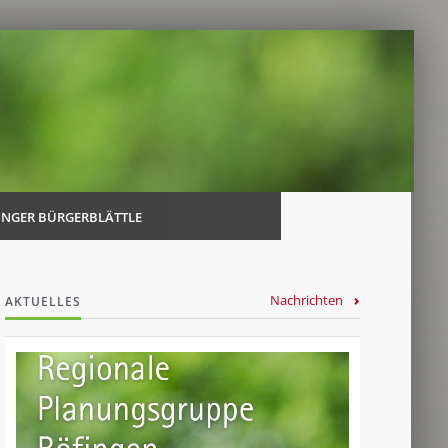
Navi
über
INGER BÜRGERBLÄTTLE
Nachrichten
AKTUELLES