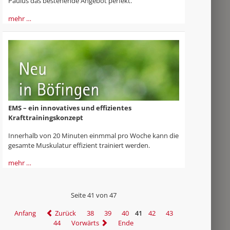
Paulus das bestehende Angebot perfekt.
mehr …
EMS – ein innovatives und effizientes
Krafttrainingskonzept
Innerhalb von 20 Minuten einmmal pro Woche kann die
gesamte Muskulatur effizient trainiert werden.
mehr …
Seite 41 von 47
Anfang
Zurück
38
39
40
41
42
43
44
Vorwärts
Ende