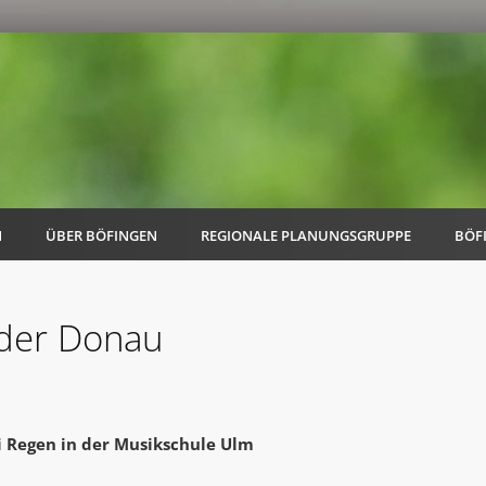
N
ÜBER BÖFINGEN
REGIONALE PLANUNGSGRUPPE
BÖF
 der Donau
AK Familie
AK Energie & Mobilität
i Regen in der Musikschule Ulm
AK Kultur