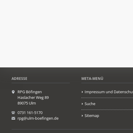
ADRESSE
META-MENÜ
RPG Böfingen
Impressum und Datenschu
Haslacher Weg 89
89075 Ulm
Suche
0731 161-5170
Sitemap
rpg@ulm-boefingen.de