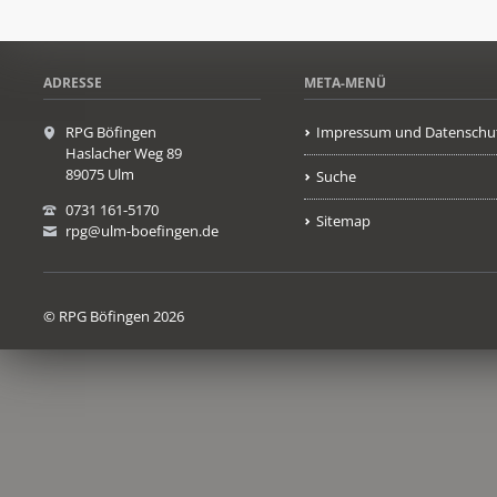
ADRESSE
META-MENÜ
RPG Böfingen
Impressum und Datenschu
Haslacher Weg 89
89075 Ulm
Suche
0731 161-5170
Sitemap
rpg@ulm-boefingen.de
© RPG Böfingen 2026