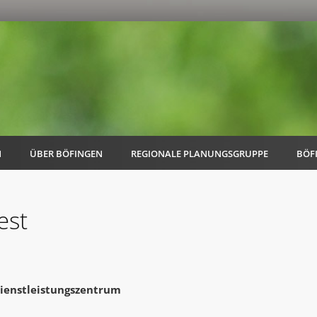
N
ÜBER BÖFINGEN
REGIONALE PLANUNGSGRUPPE
BÖF
est
AK Familie
AK Energie & Mobilität
ienstleistungszentrum
AK Kultur