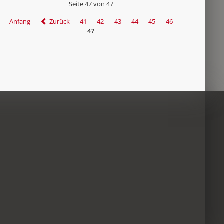
Seite 47 von 47
Anfang
Zurück
41
42
43
44
45
46
47