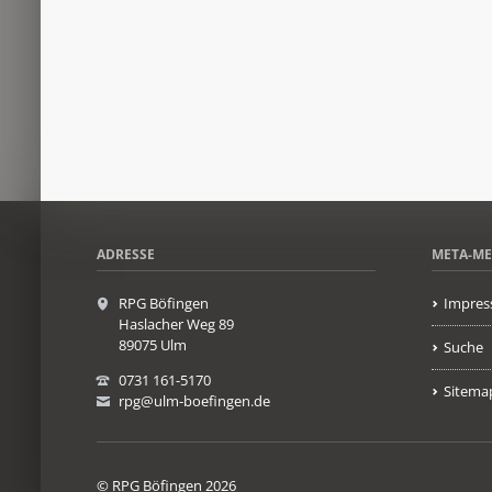
ADRESSE
META-M
RPG Böfingen
Impres
Haslacher Weg 89
89075 Ulm
Suche
0731 161-5170
Sitema
rpg@ulm-boefingen.de
© RPG Böfingen 2026