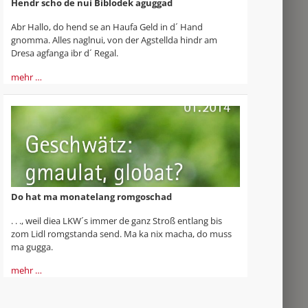
Hendr scho de nui Biblodek aguggad
Abr Hallo, do hend se an Haufa Geld in d´ Hand
gnomma. Alles naglnui, von der Agstellda hindr am
Dresa agfanga ibr d´ Regal.
mehr …
Do hat ma monatelang romgoschad
. . ., weil diea LKW´s immer de ganz Stroß entlang bis
zom Lidl romgstanda send. Ma ka nix macha, do muss
ma gugga.
mehr …