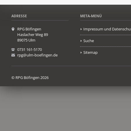
ADRESSE
META-MENÜ
RPG Böfingen
Impressum und Datenschu
Haslacher Weg 89
89075 Ulm
Suche
0731 161-5170
Sitemap
rpg@ulm-boefingen.de
© RPG Böfingen 2026