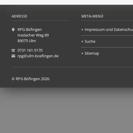
ADRESSE
META-MENÜ
RPG Böfingen
Impressum und Datenschu
Haslacher Weg 89
89075 Ulm
Suche
0731 161-5170
Sitemap
rpg@ulm-boefingen.de
© RPG Böfingen 2026