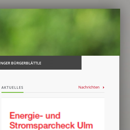
Navi
über
INGER BÜRGERBLÄTTLE
Nachrichten
AKTUELLES