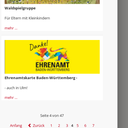
Waldspielgruppe
Für Eltern mit Kleinkindern
mehr …
Ehrenamtskarte Baden-Württemberg -
- auch in Ulm!
mehr …
Seite 4 von 47
Anfang
Zurück
1
2
3
4
5
6
7