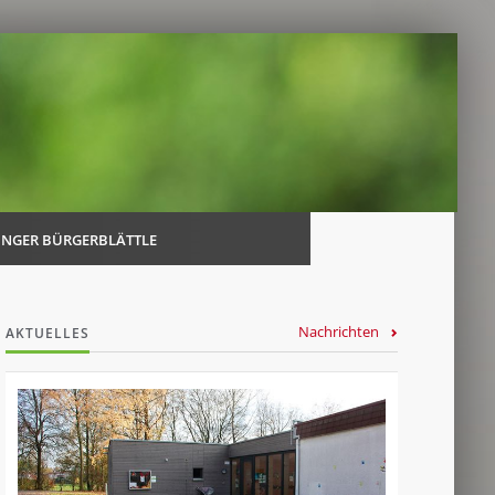
Navi
über
INGER BÜRGERBLÄTTLE
Nachrichten
AKTUELLES