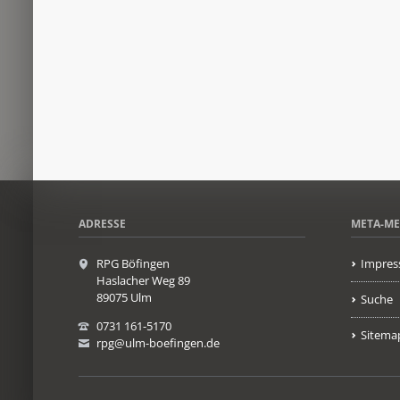
ADRESSE
META-M
RPG Böfingen
Impres
Haslacher Weg 89
89075 Ulm
Suche
0731 161-5170
Sitema
rpg@ulm-boefingen.de