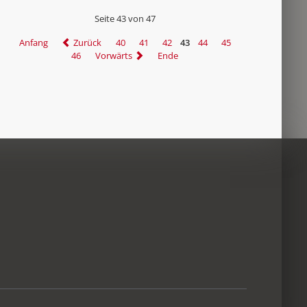
Seite 43 von 47
Anfang
Zurück
40
41
42
43
44
45
46
Vorwärts
Ende