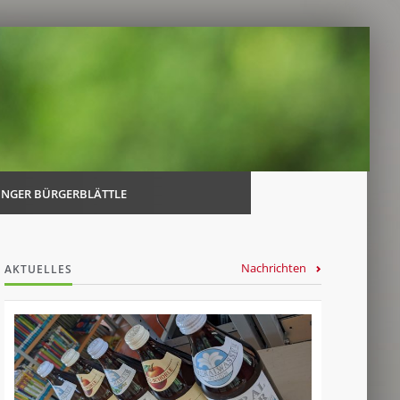
Navi
über
INGER BÜRGERBLÄTTLE
Nachrichten
AKTUELLES