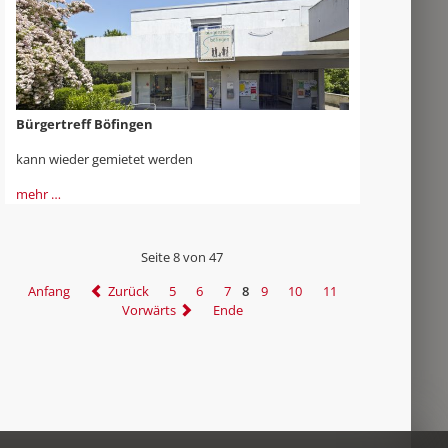
Bürgertreff Böfingen
kann wieder gemietet werden
mehr …
Seite 8 von 47
Anfang
Zurück
5
6
7
8
9
10
11
Vorwärts
Ende