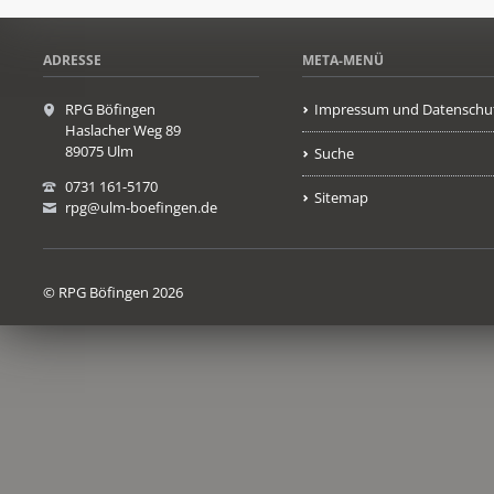
ADRESSE
META-MENÜ
RPG Böfingen
Impressum und Datenschu
Haslacher Weg 89
89075 Ulm
Suche
0731 161-5170
Sitemap
rpg@ulm-boefingen.de
© RPG Böfingen 2026