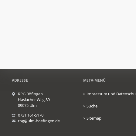
ADRESSE
META-MENÜ
RPG Böfingen
Impressum und Datenschu
Haslacher Weg 89
89075 Ulm
Suche
0731 161-5170
Sitemap
rpg@ulm-boefingen.de