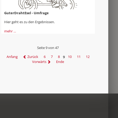
GuterDrahtEsel - Umfrage
Hier geht es zu den Ergebnissen.
mehr …
Seite 9 von 47
Anfang
Zurück
6
7
8
9
10
11
12
Vorwärts
Ende