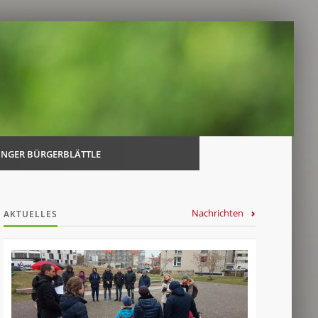
Navi
über
INGER BÜRGERBLÄTTLE
Nachrichten
AKTUELLES