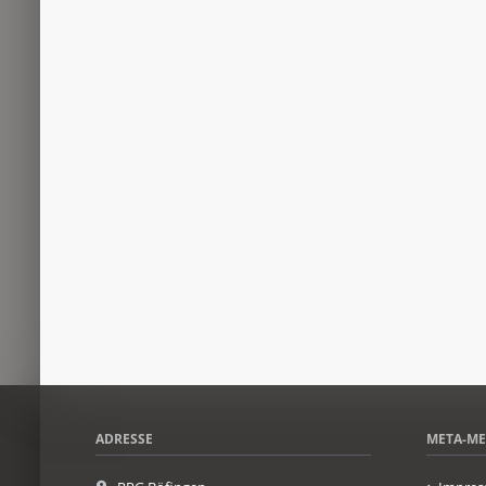
ADRESSE
META-M