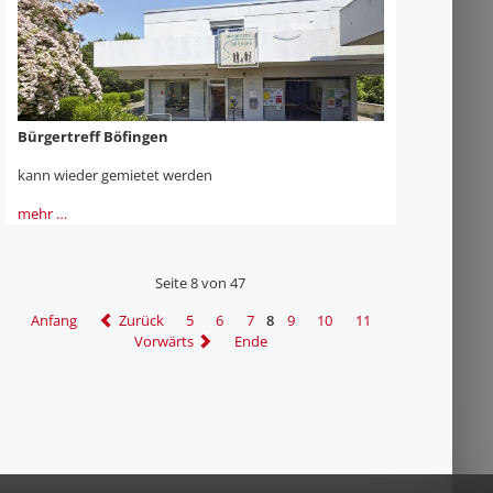
Bürgertreff Böfingen
kann wieder gemietet werden
mehr …
Seite 8 von 47
Anfang
Zurück
5
6
7
8
9
10
11
Vorwärts
Ende