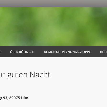
N
ÜBER BÖFINGEN
REGIONALE PLANUNGSGRUPPE
BÖF
ur guten Nacht
AK Familie
AK Energie & Mobilität
eg 93, 89075 Ulm
AK Kultur