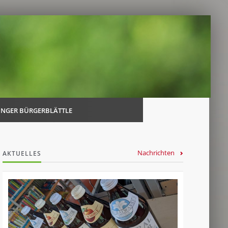
Navi
über
INGER BÜRGERBLÄTTLE
Nachrichten
AKTUELLES