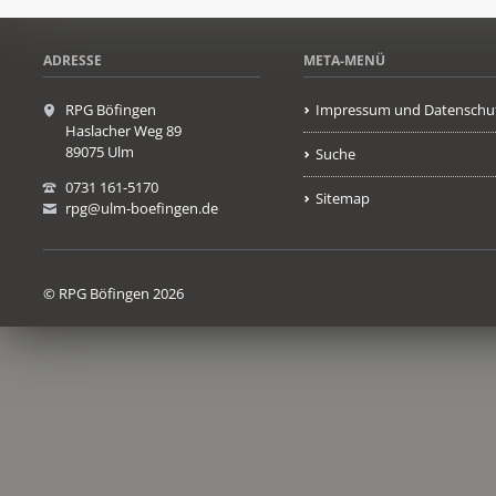
ADRESSE
META-MENÜ
RPG Böfingen
Impressum und Datenschu
Haslacher Weg 89
89075 Ulm
Suche
0731 161-5170
Sitemap
rpg@ulm-boefingen.de
© RPG Böfingen 2026