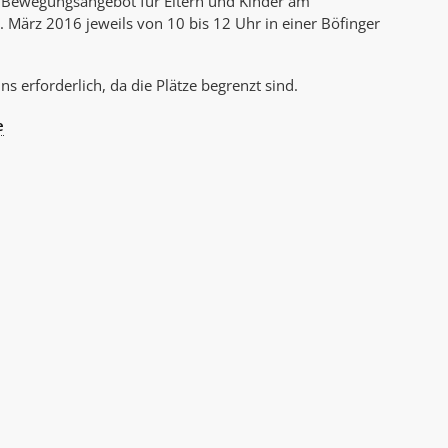
 Bewegungsangebot für Eltern und Kinder am
AK Internet
 März 2016 jeweils von 10 bis 12 Uhr in einer Böfinger
AK Unterwegs in Böfingen
s erforderlich, da die Plätze begrenzt sind.
e