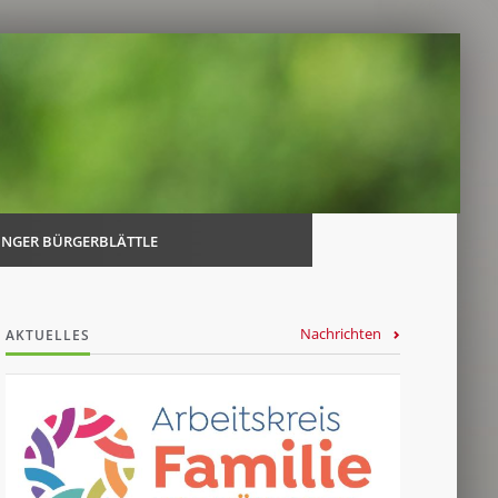
Navi
über
INGER BÜRGERBLÄTTLE
Nachrichten
AKTUELLES