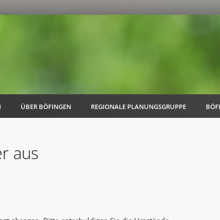
N
ÜBER BÖFINGEN
REGIONALE PLANUNGSGRUPPE
BÖF
er aus
AK Familie
AK Energie & Mobilität
AK Kultur