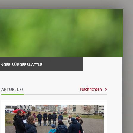
Navi
über
INGER BÜRGERBLÄTTLE
Nachrichten
AKTUELLES