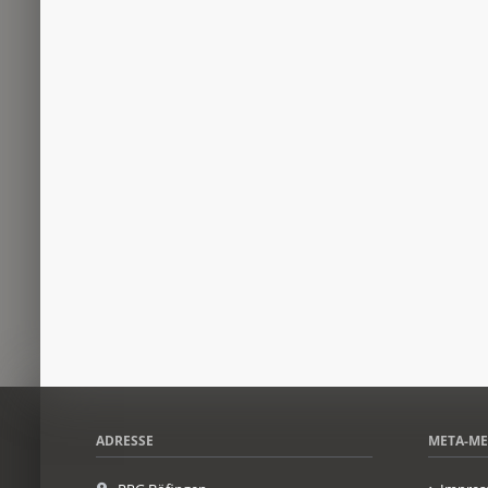
ADRESSE
META-M