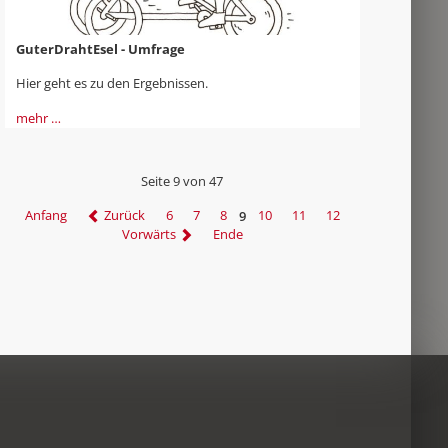
GuterDrahtEsel - Umfrage
Hier geht es zu den Ergebnissen.
mehr …
Seite 9 von 47
Anfang
Zurück
6
7
8
9
10
11
12
Vorwärts
Ende