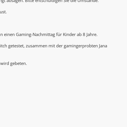
ngt absagen. Bitte entschuldigen Sie die Umstände.
AK Internet
AK Unterwegs in Böfingen
ust.
nun einen Gaming-Nachmittag für Kinder ab 8 Jahre.
itch getestet, zusammen mit der gamingerprobten Jana
wird gebeten.