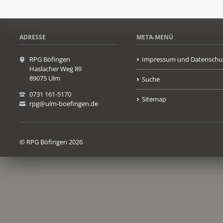
ADRESSE
META-MENÜ
RPG Böfingen
Impressum und Datenschu
Haslacher Weg 89
89075 Ulm
Suche
0731 161-5170
Sitemap
rpg@ulm-boefingen.de
© RPG Böfingen 2026