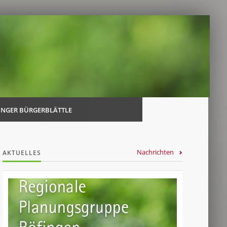
Navi
über
INGER BÜRGERBLÄTTLE
Nachrichten
AKTUELLES