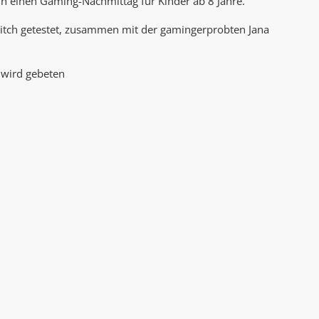
nun einen Gaming-Nachmittag für Kinder ab 8 Jahre.
AK Internet
AK Unterwegs in Böfingen
itch getestet, zusammen mit der gamingerprobten Jana
 wird gebeten