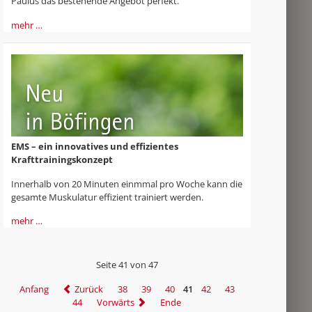
Paulus das bestehende Angebot perfekt.
mehr …
EMS – ein innovatives und effizientes
Krafttrainingskonzept
Innerhalb von 20 Minuten einmmal pro Woche kann die
gesamte Muskulatur effizient trainiert werden.
mehr …
Seite 41 von 47
Anfang
Zurück
38
39
40
41
42
43
44
Vorwärts
Ende