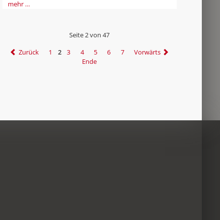
mehr …
Seite 2 von 47
Zurück
1
2
3
4
5
6
7
Vorwärts
Ende