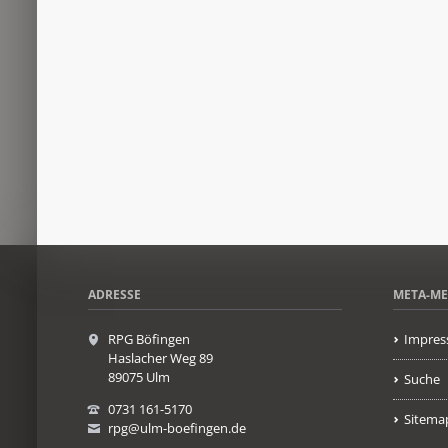
ADRESSE
META-M
RPG Böfingen
Impres
Haslacher Weg 89
89075 Ulm
Suche
0731 161-5170
Sitema
rpg@ulm-boefingen.de