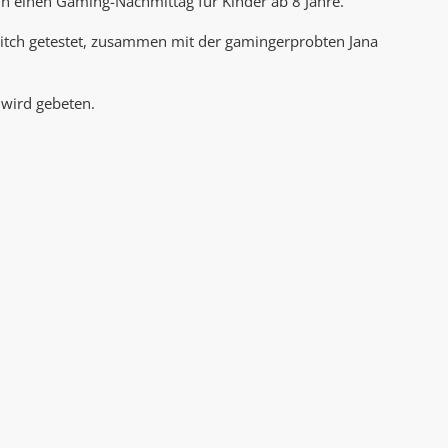
nun einen Gaming-Nachmittag für Kinder ab 8 Jahre.
AK Internet
AK Unterwegs in Böfingen
itch getestet, zusammen mit der gamingerprobten Jana
wird gebeten.