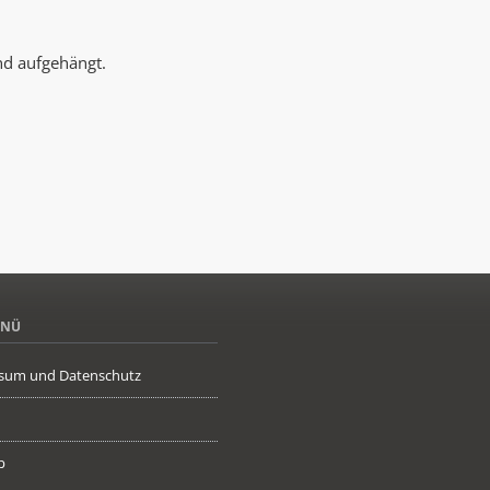
AK Internet
AK Unterwegs in Böfingen
nd aufgehängt.
ENÜ
sum und Datenschutz
p