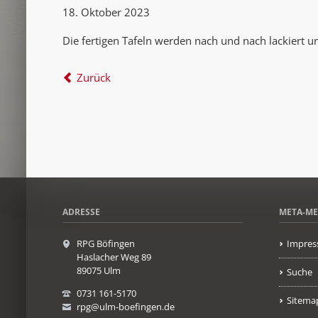
18. Oktober 2023
Die fertigen Tafeln werden nach und nach lackiert u
Zurück
ADRESSE
META-M
RPG Böfingen
Impres
Haslacher Weg 89
89075 Ulm
Suche
0731 161-5170
Sitema
rpg@ulm-boefingen.de