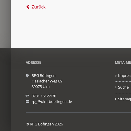
Zurück
ADRESSE
META-M
RPG Böfingen
Impres
Haslacher Weg 89
89075 Ulm
Suche
0731 161-5170
Sitema
rpg@ulm-boefingen.de
© RPG Böfingen 2026