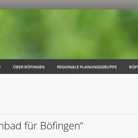
N
ÜBER BÖFINGEN
REGIONALE PLANUNGSGRUPPE
BÖF
AK Familie
AK Energie & Mobilität
mbad für Böfingen“
AK Kultur