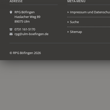
ADRESSE
META-MENÜ
RPG Böfingen
Impressum und Datenschu
Haslacher Weg 89
89075 Ulm
Suche
0731 161-5170
Sitemap
rpg@ulm-boefingen.de
© RPG Böfingen 2026