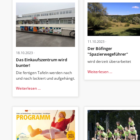
11.10.2023
Der Böfinger
18.10.2023
"Spazierwegeführer"
Das Einkaufszentrum wird
wird derzeit überarbeitet
bunter!
Der
Weiterlesen …
Die fertigen Tafeln werden nach
Böfinger
und nach lackiert und aufgehängt.
"Spazierwegefü
Das
Weiterlesen …
Einkaufszentrum
wird
bunter!