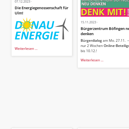
07.12.2023
Die Energiegenossenschaft für
Ulm!
15.11.2023
Bürgerzentrum Böfingen n
denken
Bürgerdialog
am Mo. 27.11. 
nur 2 Wochen
Online-Beteili
Die
Weiterlesen …
bis 10.12.!
Energiegenossenschaft
für
Bürgerzentrum
Weiterlesen …
Ulm!
Böfingen
neu
denken