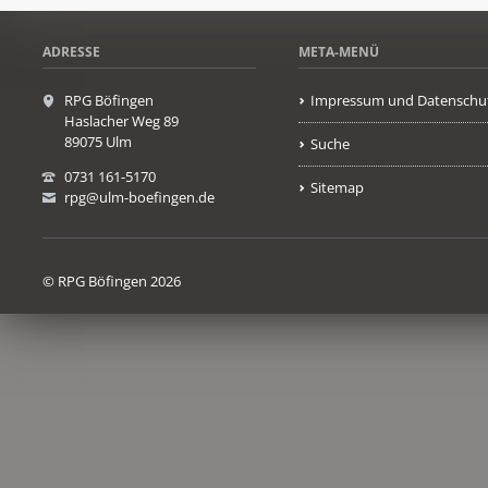
ADRESSE
META-MENÜ
RPG Böfingen
Impressum und Datenschu
Haslacher Weg 89
89075 Ulm
Suche
0731 161-5170
Sitemap
rpg@ulm-boefingen.de
© RPG Böfingen 2026