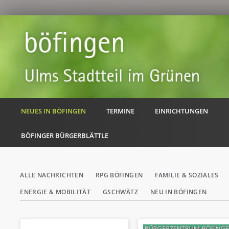
NEUES IN BÖFINGEN
TERMINE
EINRICHTUNGEN
BÖFINGER BÜRGERBLÄTTLE
Navigation
ALLE NACHRICHTEN
RPG BÖFINGEN
FAMILIE & SOZIALES
überspringen
ENERGIE & MOBILITÄT
GSCHWÄTZ
NEU IN BÖFINGEN