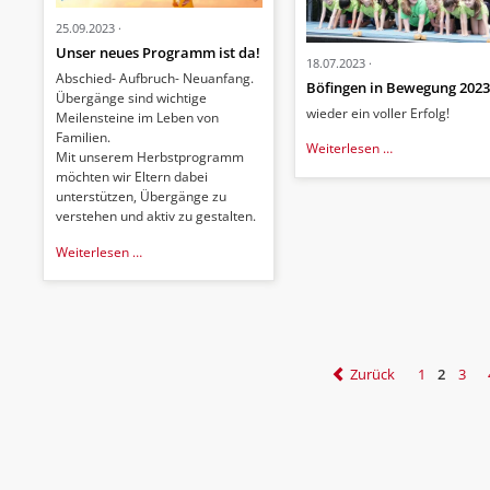
25.09.2023
Unser neues Programm ist da!
18.07.2023
Abschied- Aufbruch- Neuanfang.
Böfingen in Bewegung 202
Übergänge sind wichtige
wieder ein voller Erfolg!
Meilensteine im Leben von
Familien.
Böfingen
Weiterlesen …
Mit unserem Herbstprogramm
in
möchten wir Eltern dabei
Bewegung
unterstützen, Übergänge zu
2023
verstehen und aktiv zu gestalten.
Unser
Weiterlesen …
neues
Programm
ist
da!
Zurück
1
2
3