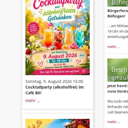
Bürgerforu
Böfingen!
... am Mitt
19 Uhr im G
erstehungsk
mehr …
Sonntag, 9. August 2026 15:00
Jetzt hend
Cocktailparty (alkoholfrei) im
nuia Vorst
Café Bö!
mehr …
Ma sods net
ibrhaubt ne
Leit beanan
mehr …