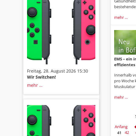
Gesundheits
bestehende 
mehr …
EMS – ein 
effiziente
Freitag, 28. August 2026 15:30
Innerhalb 
Wir Switchen!
pro Woche 
mehr …
Muskulatur e
mehr …
Anfang
41
42